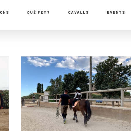
IONS
QUÈ FEM?
CAVALLS
EVENTS
Bàsics per a començar a
muntar a cavall