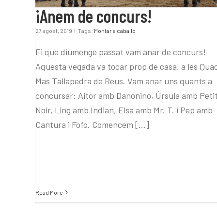
¡Anem de concurs!
27 agost, 2019
|
Tags:
Montar a caballo
Ei que diumenge passat vam anar de concurs!
Aquesta vegada va tocar prop de casa, a les Qua
Mas Tallapedra de Reus. Vam anar uns quants a
concursar: Aitor amb Danonino, Úrsula amb Peti
Noir, Ling amb Indian, Elsa amb Mr. T. i Pep amb
Cantura i Fofo. Comencem [...]
Read More