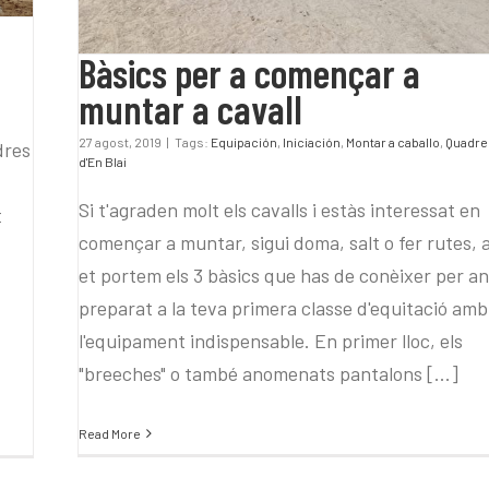
Bàsics per a començar a
muntar a cavall
27 agost, 2019
|
Tags:
Equipación
,
Iniciación
,
Montar a caballo
,
Quadre
dres
d'En Blai
Si t'agraden molt els cavalls i estàs interessat en
t
començar a muntar, sigui doma, salt o fer rutes, 
et portem els 3 bàsics que has de conèixer per a
preparat a la teva primera classe d'equitació amb
l'equipament indispensable. En primer lloc, els
"breeches" o també anomenats pantalons [...]
Read More