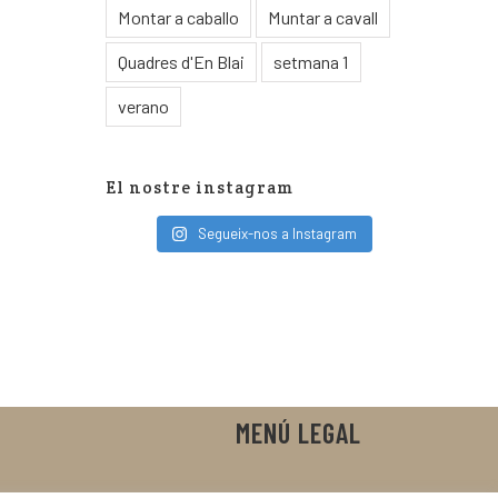
Montar a caballo
Muntar a cavall
Quadres d'En Blai
setmana 1
verano
El nostre instagram
Segueix-nos a Instagram
MENÚ LEGAL