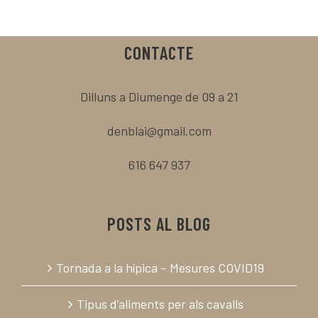
CONTACTE
Dilluns a Diumenge de 09 a 21
denblai@gmail.com
616 647 937
POSTS AL BLOG
Tornada a la hípica – Mesures COVID19
Tipus d’aliments per als cavalls