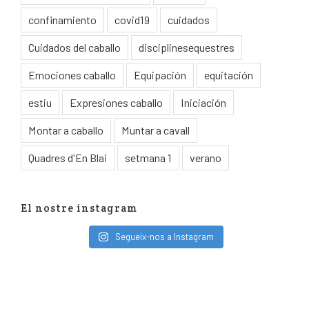
confinamiento
covid19
cuidados
Cuidados del caballo
disciplinesequestres
Emociones caballo
Equipación
equitación
estiu
Expresiones caballo
Iniciación
Montar a caballo
Muntar a cavall
Quadres d'En Blai
setmana 1
verano
El nostre instagram
Segueix-nos a Instagram