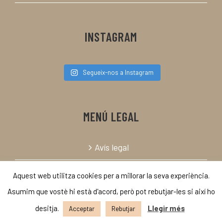
INSTAGRAM
Segueix-nos a Instagram
MENÚ LEGAL
Avís legal
Política de cookies
Aquest web utilitza cookies per a millorar la seva experiència.
Asumim que vostè hi està d'acord, però pot rebutjar-les si així ho
desitja.
Llegir més
Acceptar
Rebutjar
© Copyright 2019 | Todos los derechos reservados. |