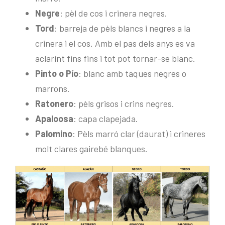
Negre
: pèl de cos i crinera negres.
Tord
: barreja de pèls blancs i negres a la
crinera i el cos. Amb el pas dels anys es va
aclarint fins fins i tot pot tornar-se blanc.
Pinto o Pío
: blanc amb taques negres o
marrons.
Ratonero
: pèls grisos i crins negres.
Apaloosa
: capa clapejada.
Palomino
: Pèls marró clar (daurat) i crineres
molt clares gairebé blanques.