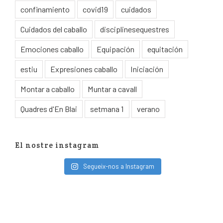
confinamiento
covid19
cuidados
Cuidados del caballo
disciplinesequestres
Emociones caballo
Equipación
equitación
estiu
Expresiones caballo
Iniciación
Montar a caballo
Muntar a cavall
Quadres d'En Blai
setmana 1
verano
El nostre instagram
Segueix-nos a Instagram