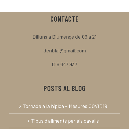
CONTACTE
Dilluns a Diumenge de 09 a 21
denblai@gmail.com
616 647 937
POSTS AL BLOG
Tornada a la hípica – Mesures COVID19
Tipus d’aliments per als cavalls