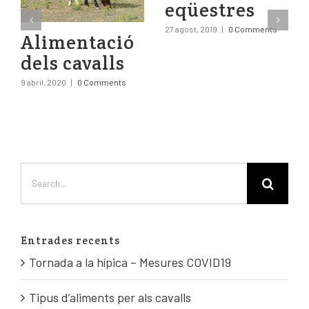
eqüestres
27 agost, 2019
|
0 Comments
Alimentació
dels cavalls
9 abril, 2020
|
0 Comments
Entrades recents
Tornada a la hípica – Mesures COVID19
Tipus d’aliments per als cavalls