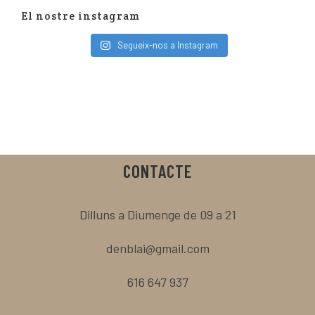
El nostre instagram
Segueix-nos a Instagram
CONTACTE
Dilluns a Diumenge de 09 a 21
denblai@gmail.com
616 647 937