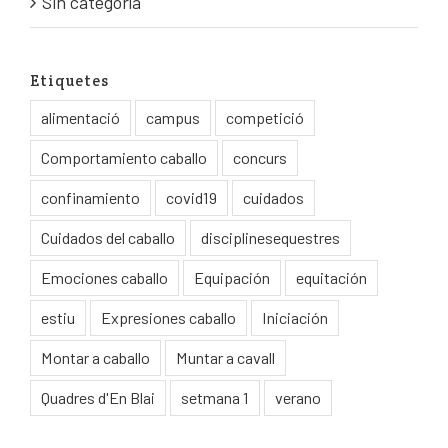
Sin categoría
Etiquetes
alimentació
campus
competició
Comportamiento caballo
concurs
confinamiento
covid19
cuidados
Cuidados del caballo
disciplinesequestres
Emociones caballo
Equipación
equitación
estiu
Expresiones caballo
Iniciación
Montar a caballo
Muntar a cavall
Quadres d'En Blai
setmana 1
verano