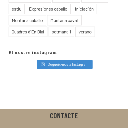
estiu
Expresiones caballo
Iniciación
Montar a caballo
Muntar a cavall
Quadres d'En Blai
setmana 1
verano
El nostre instagram
Segueix-nos a Instagram
CONTACTE