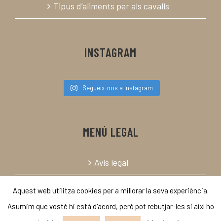
Tipus d’aliments per als cavalls
INSTAGRAM
Segueix-nos a Instagram
MENÚ LEGAL
Avís legal
Política de cookies
Aquest web utilitza cookies per a millorar la seva experiència.
Asumim que vostè hi està d'acord, però pot rebutjar-les si així ho