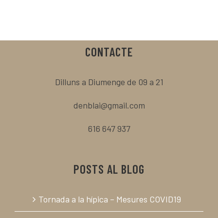
CONTACTE
Dilluns a Diumenge de 09 a 21
denblai@gmail.com
616 647 937
POSTS AL BLOG
Tornada a la hípica – Mesures COVID19