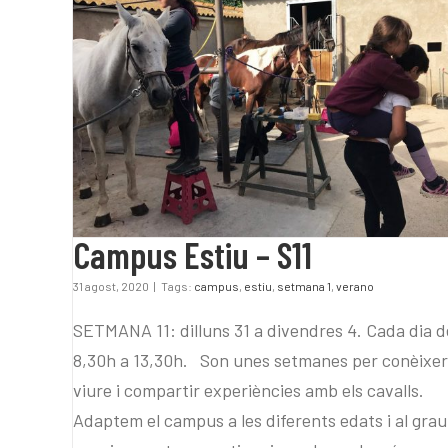
Campus Estiu – S11
Campus Estiu – S11
31 agost, 2020
|
Tags:
campus
,
estiu
,
setmana 1
,
verano
SETMANA 11: dilluns 31 a divendres 4. Cada dia d
8,30h a 13,30h. Son unes setmanes per conèixer
viure i compartir experiències amb els cavalls.
Adaptem el campus a les diferents edats i al grau