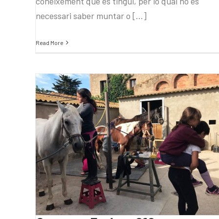
coneixement que es tingui, per lo qual no és
necessari saber muntar o [...]
Read More
Campus Estiu – S10