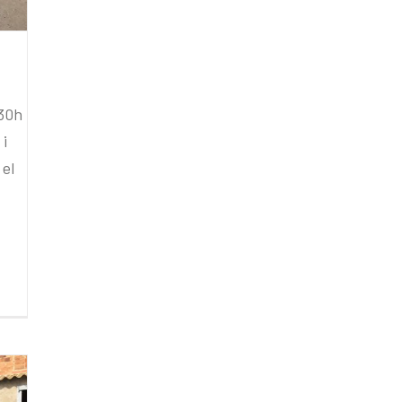
,30h
 i
 el