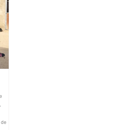
e
,
 de