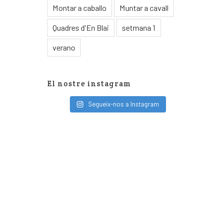
Montar a caballo
Muntar a cavall
Quadres d'En Blai
setmana 1
verano
El nostre instagram
Segueix-nos a Instagram