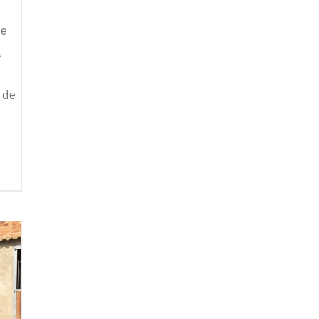
de
,
 de