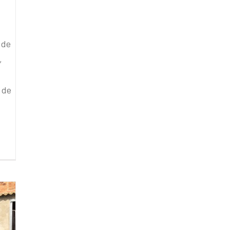
 de
,
 de