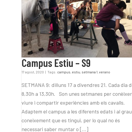
Campus Estiu – S9
Campus Estiu – S9
17 agost, 2020
|
Tags:
campus
,
estiu
,
setmana 1
,
verano
SETMANA 9: dilluns 17 a divendres 21. Cada dia 
8,30h a 13,30h. Son unes setmanes per conèixer
viure i compartir experiències amb els cavalls.
Adaptem el campus a les diferents edats i al grau
coneixement que es tingui, per lo qual no és
necessari saber muntar o [...]