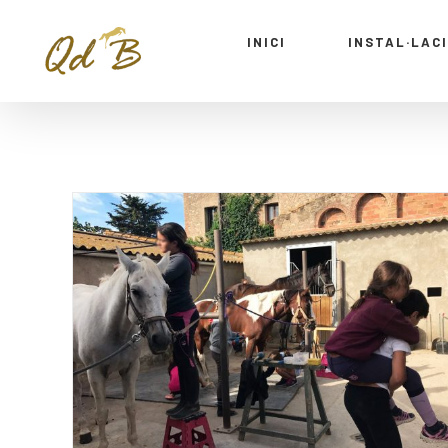
INICI
INSTAL·LAC
Campus Estiu – S12