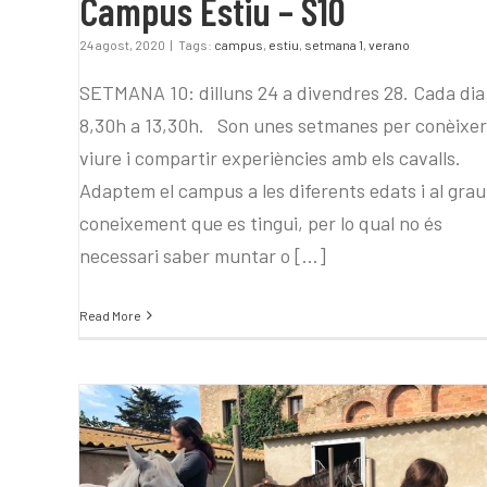
Campus Estiu – S10
24 agost, 2020
|
Tags:
campus
,
estiu
,
setmana 1
,
verano
SETMANA 10: dilluns 24 a divendres 28. Cada dia
8,30h a 13,30h. Son unes setmanes per conèixer
viure i compartir experiències amb els cavalls.
Adaptem el campus a les diferents edats i al grau
coneixement que es tingui, per lo qual no és
necessari saber muntar o [...]
Read More