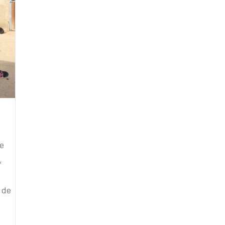
de
,
 de