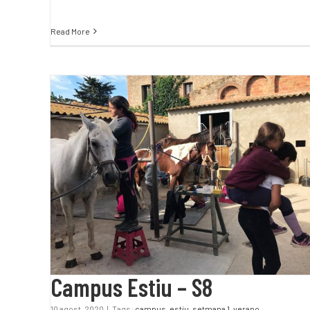
Read More
Campus Estiu – S8
Campus Estiu – S8
10 agost, 2020
|
Tags:
campus
,
estiu
,
setmana 1
,
verano