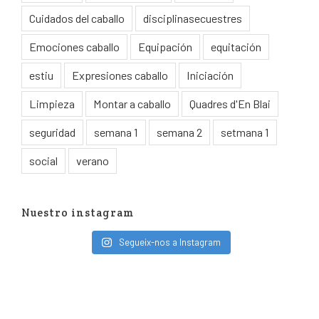
Cuidados del caballo
disciplinasecuestres
Emociones caballo
Equipación
equitación
estiu
Expresiones caballo
Iniciación
Limpieza
Montar a caballo
Quadres d'En Blai
seguridad
semana 1
semana 2
setmana 1
social
verano
Nuestro instagram
Segueix-nos a Instagram