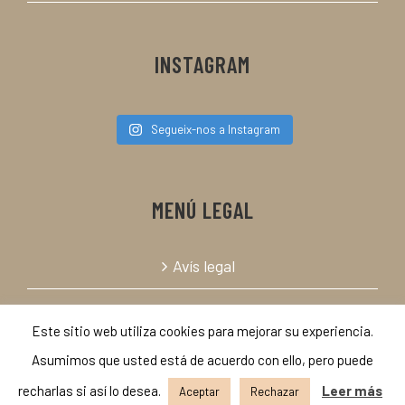
INSTAGRAM
Segueix-nos a Instagram
MENÚ LEGAL
Avís legal
Política de cookies
Este sitio web utiliza cookies para mejorar su experiencia.
Asumimos que usted está de acuerdo con ello, pero puede
recharlas si así lo desea.
Leer más
Aceptar
Rechazar
© Copyright 2019 | Todos los derechos reservados. |