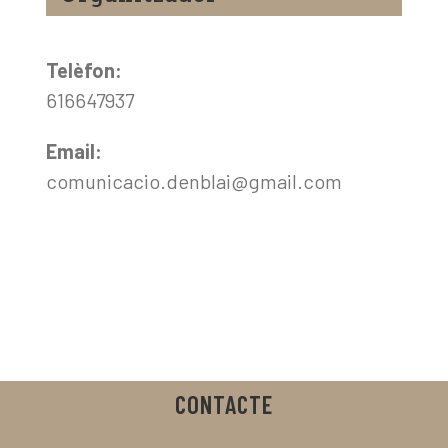
Telèfon:
616647937
Email:
comunicacio.denblai@gmail.com
CONTACTE