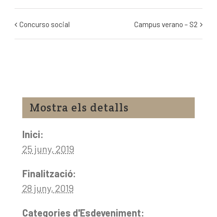
Navegació
Concurso social
Campus verano – S2
d'Esdeveniment
Mostra els detalls
Inici:
25 juny, 2019
Finalització:
28 juny, 2019
Categories d'Esdeveniment: