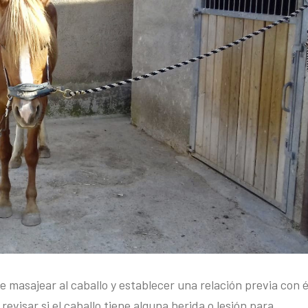
 masajear al caballo y establecer una relación previa con é
visar si el caballo tiene alguna herida o lesión para