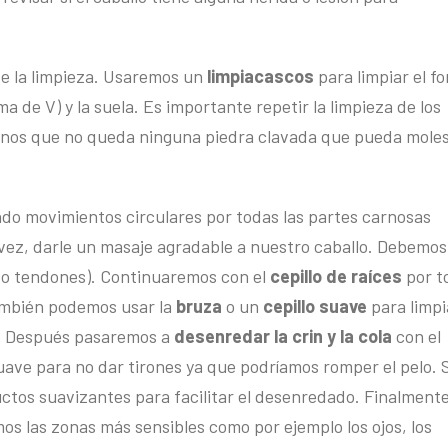
 de la limpieza. Usaremos un
limpiacascos
para limpiar el f
a de V) y la suela. Es importante repetir la limpieza de los
nos que no queda ninguna piedra clavada que pueda mole
do movimientos circulares por todas las partes carnosas
a vez, darle un masaje agradable a nuestro caballo. Debemos
o o tendones). Continuaremos con el
cepillo de raíces
por t
 También podemos usar la
bruza
o un
cepillo suave
para limpi
os. Después pasaremos a
desenredar la crin y la cola
con el
uave para no dar tirones ya que podríamos romper el pelo. S
uctos suavizantes para facilitar el desenredado. Finalmente
os las zonas más sensibles como por ejemplo los ojos, los