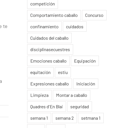
competición
Comportamiento caballo
Concurso
e te
confinamiento
cuidados
Cuidados del caballo
disciplinasecuestres
Emociones caballo
Equipación
equitación
estiu
a
Expresiones caballo
Iniciación
Limpieza
Montar a caballo
Quadres d'En Blai
seguridad
semana 1
semana 2
setmana 1