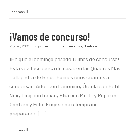
Leer más
¡Vamos de concurso!
¡Vamos de concurso!
21 julio, 2019
|
Tags:
competición
,
Concurso
,
Montar a caballo
¡Eh que el domingo pasado fuimos de concurso!
Esta vez tocó cerca de casa, en las Quadres Mas
Tallapedra de Reus. Fuimos unos cuantos a
concursar: Aitor con Danonino, Úrsula con Petit
Noir, Ling con Indian, Elsa con Mr. T. y Pep con
Cantura y Fofo. Empezamos temprano
preparando [...]
Leer más