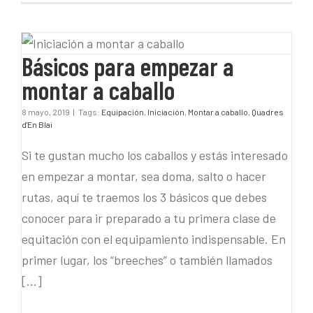
Básicos para empezar a
montar a caballo
Básicos para empezar a
montar a caballo
8 mayo, 2019
|
Tags:
Equipación
,
Iniciación
,
Montar a caballo
,
Quadres
d'En Blai
Si te gustan mucho los caballos y estás interesado
en empezar a montar, sea doma, salto o hacer
rutas, aquí te traemos los 3 básicos que debes
conocer para ir preparado a tu primera clase de
equitación con el equipamiento indispensable. En
primer lugar, los “breeches” o también llamados
[...]