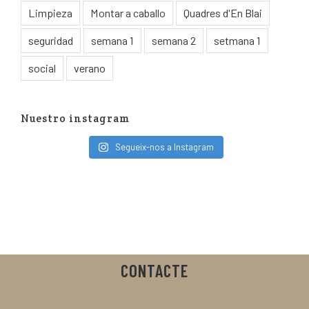
Limpieza
Montar a caballo
Quadres d'En Blai
seguridad
semana 1
semana 2
setmana 1
social
verano
Nuestro instagram
Segueix-nos a Instagram
CONTACTE