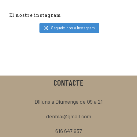
El nostre instagram
Segueix-nos a Instagram
CONTACTE
Dilluns a Diumenge de 09 a 21
denblai@gmail.com
616 647 937