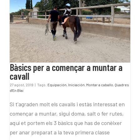
Bàsics per a començar a
muntar a cavall
Bàsics per a començar a muntar a
cavall
27 agost, 2019
|
Tags:
Equipación
,
Iniciación
,
Montar a caballo
,
Quadres
d'En Blai
Si t'agraden molt els cavalls i estàs interessat en
començar a muntar, sigui doma, salt o fer rutes,
aquí et portem els 3 bàsics que has de conèixer
per anar preparat a la teva primera classe