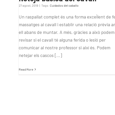
27 agost, 2019
|
Tags:
Cuidados del caballo
Un raspallat complet és una forma excel·lent de f
massatges al cavall i establir una relació prèvia 
ell abans de muntar. A més, gràcies a això podem
revisar si el cavall té alguna ferida o lesió per
comunicar al nostre professor si així és. Podem
netejar els cascos [...]
Read More