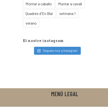
Montar a caballo
Muntar a cavall
Quadres d'En Blai
setmana 1
verano
El nostre instagram
Segueix-nos a Instagram
MENÚ LEGAL