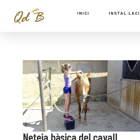
INICI
INSTAL·LAC
Neteja bàsica del cavall
Neteja bàsica del cavall