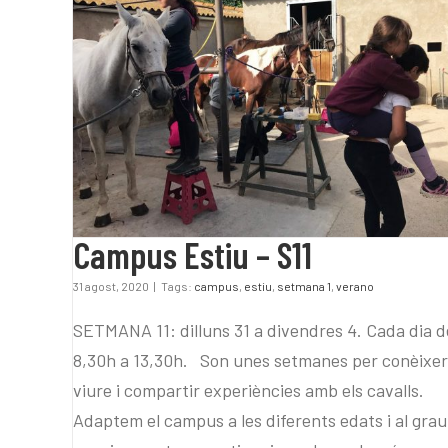
Campus Estiu – S11
Campus Estiu – S11
31 agost, 2020
|
Tags:
campus
,
estiu
,
setmana 1
,
verano
SETMANA 11: dilluns 31 a divendres 4. Cada dia d
8,30h a 13,30h. Son unes setmanes per conèixer
viure i compartir experiències amb els cavalls.
Adaptem el campus a les diferents edats i al grau