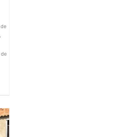
 de
,
 de