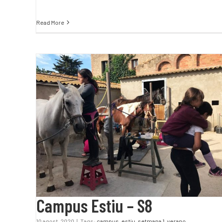
Read More
Campus Estiu – S8
Campus Estiu – S8
10 agost, 2020
|
Tags:
campus
,
estiu
,
setmana 1
,
verano