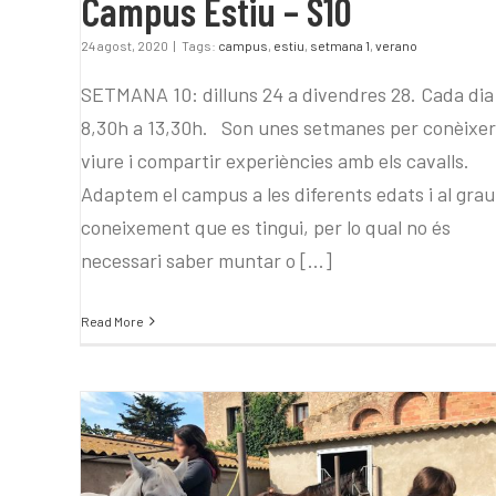
Campus Estiu – S10
24 agost, 2020
|
Tags:
campus
,
estiu
,
setmana 1
,
verano
SETMANA 10: dilluns 24 a divendres 28. Cada dia
8,30h a 13,30h. Son unes setmanes per conèixer
viure i compartir experiències amb els cavalls.
Adaptem el campus a les diferents edats i al grau
coneixement que es tingui, per lo qual no és
necessari saber muntar o [...]
Read More