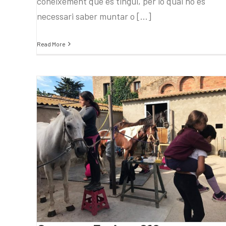
coneixement que es tingui, per lo qual no és
necessari saber muntar o [...]
Read More
Campus Estiu – S10