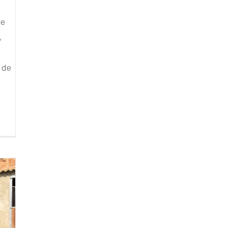
de
,
 de