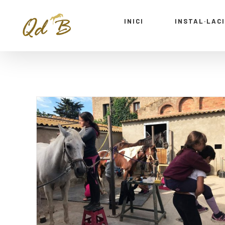
INICI
INSTAL·LAC
Campus Estiu – S12