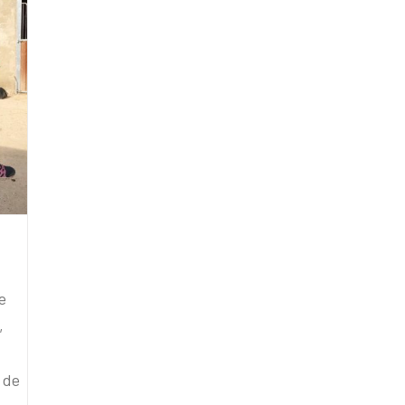
e
,
 de