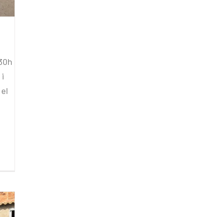
,30h
 i
 el