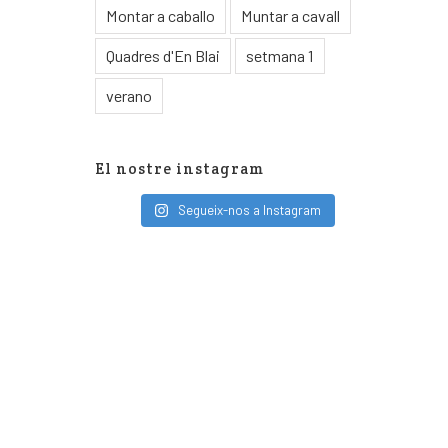
Montar a caballo
Muntar a cavall
Quadres d'En Blai
setmana 1
verano
El nostre instagram
Segueix-nos a Instagram