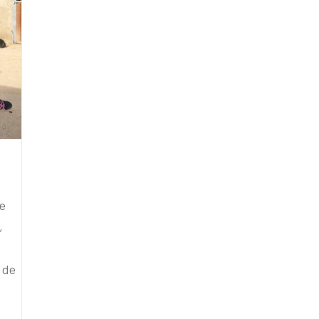
de
,
 de