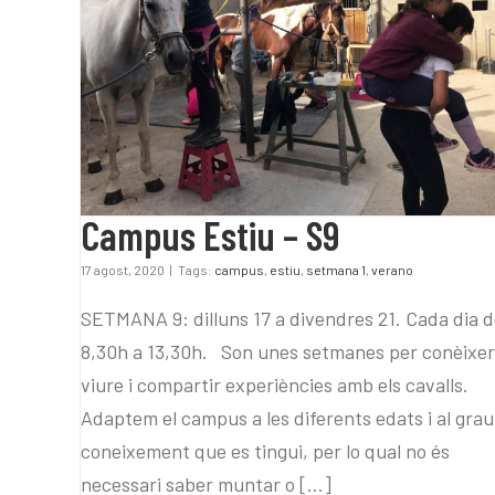
Campus Estiu – S9
Campus Estiu – S9
17 agost, 2020
|
Tags:
campus
,
estiu
,
setmana 1
,
verano
SETMANA 9: dilluns 17 a divendres 21. Cada dia 
8,30h a 13,30h. Son unes setmanes per conèixer
viure i compartir experiències amb els cavalls.
Adaptem el campus a les diferents edats i al grau
coneixement que es tingui, per lo qual no és
necessari saber muntar o [...]