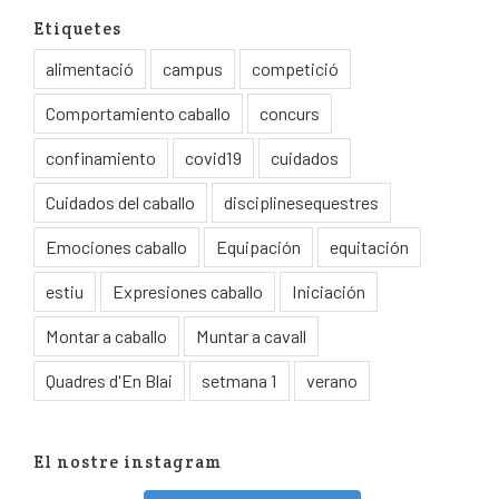
Etiquetes
alimentació
campus
competició
Comportamiento caballo
concurs
confinamiento
covid19
cuidados
Cuidados del caballo
disciplinesequestres
Emociones caballo
Equipación
equitación
estiu
Expresiones caballo
Iniciación
Montar a caballo
Muntar a cavall
Quadres d'En Blai
setmana 1
verano
El nostre instagram