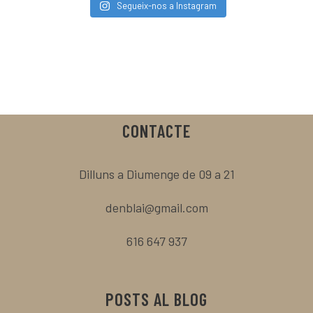
Segueix-nos a Instagram
CONTACTE
Dilluns a Diumenge de 09 a 21
denblai@gmail.com
616 647 937
POSTS AL BLOG