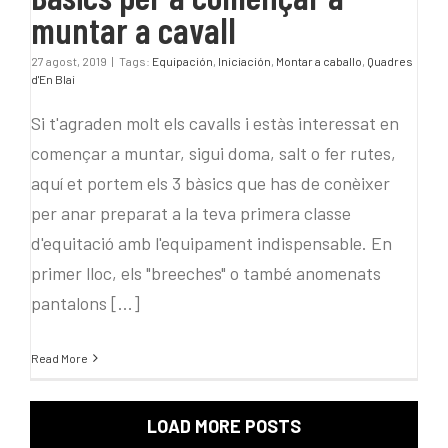
muntar a cavall
27 agost, 2019
|
Tags:
Equipación
,
Iniciación
,
Montar a caballo
,
Quadres
d'En Blai
Si t'agraden molt els cavalls i estàs interessat en
començar a muntar, sigui doma, salt o fer rutes,
aquí et portem els 3 bàsics que has de conèixer
per anar preparat a la teva primera classe
d'equitació amb l'equipament indispensable. En
primer lloc, els "breeches" o també anomenats
pantalons [...]
Read More
LOAD MORE POSTS