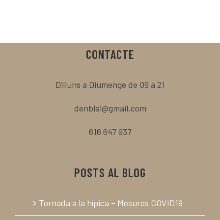
CONTACTE
Dilluns a Diumenge de 09 a 21
denblai@gmail.com
616 647 937
POSTS AL BLOG
Tornada a la hípica – Mesures COVID19