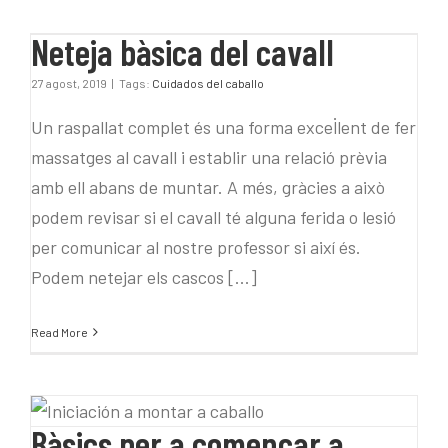
Neteja bàsica del cavall
Neteja bàsica del cavall
27 agost, 2019
|
Tags:
Cuidados del caballo
Un raspallat complet és una forma excel·lent de fer
massatges al cavall i establir una relació prèvia
amb ell abans de muntar. A més, gràcies a això
podem revisar si el cavall té alguna ferida o lesió
per comunicar al nostre professor si així és.
Podem netejar els cascos [...]
Read More
Bàsics per a començar
a muntar a cavall
Bàsics per a començar a