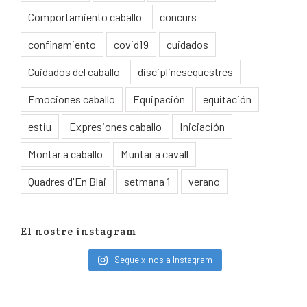
Comportamiento caballo
concurs
confinamiento
covid19
cuidados
Cuidados del caballo
disciplinesequestres
Emociones caballo
Equipación
equitación
estiu
Expresiones caballo
Iniciación
Montar a caballo
Muntar a cavall
Quadres d'En Blai
setmana 1
verano
El nostre instagram
Segueix-nos a Instagram