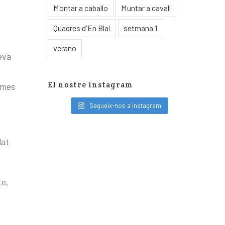
Montar a caballo
Muntar a cavall
Quadres d'En Blai
setmana 1
verano
eva
El nostre instagram
emes
Segueix-nos a Instagram
lat
te,