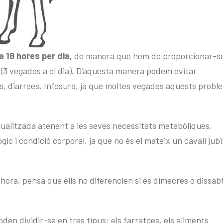
a 18 hores per dia,
de manera que hem de proporcionar-s
ia (3 vegades a el dia). D’aquesta manera podem evitar
cs, diarrees, Infosura, ja que moltes vegades aquests probl
dualitzada atenent a les seves necessitats metabòliques,
ògic i condició corporal, ja que no és el mateix un cavall jubi
hora, pensa que ells no diferencien si és dimecres o dissab
en dividir-se en tres tipus: els farratges, els aliments