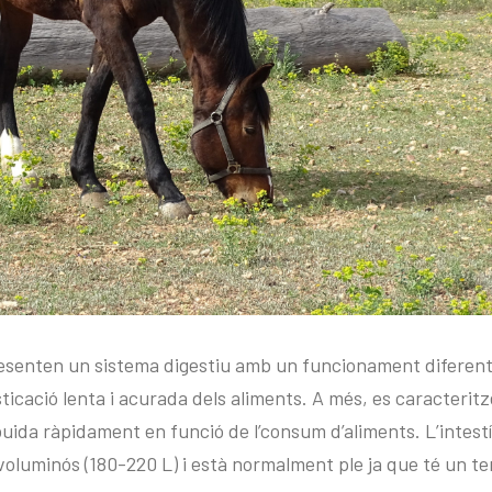
senten un sistema digestiu amb un funcionament diferent
ticació lenta i acurada dels aliments. A més, es caracterit
uida ràpidament en funció de l’consum d’aliments. L’intestí
lt voluminós (180-220 L) i està normalment ple ja que té un t