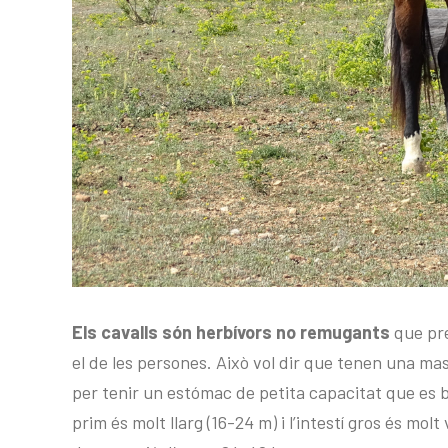
Els cavalls són herbívors no remugants
que pre
el de les persones. Això vol dir que tenen una mas
per tenir un estómac de petita capacitat que es b
prim és molt llarg (16-24 m) i l’intestí gros és mo