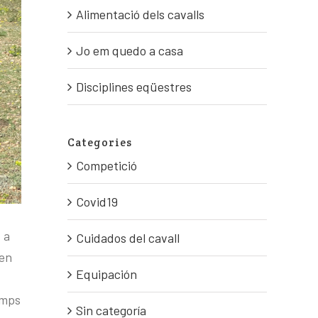
Alimentació dels cavalls
Jo em quedo a casa
Disciplines eqüestres
Categories
Competició
Covid19
 a
Cuidados del cavall
zen
Equipación
emps
Sin categoría